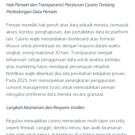
Hak Pemain dan Transparansi: Peraturan Casino Tentang
Perlindungan Data Pemain
Pemain memiliki hak penuh atas data pribadi mereka, termasuk
akses, koreksi, penghapusan, dan portabilitas data ke platform
lain. Casino wajib menyediakan dashboard atau formulir
khusus untuk permintaan ini, dengan respons dalam waktu
singkat, sering maksimal 30 hari. Transparansi menjadi
keharusan: setiap penggunaan data untuk analisis perilaku
atau marketing harus mendapat persetujuan eksplisit.
Notifikasi wajib diberikan jika ada perubahan kebijakan privasi.
Pada 2025, tren menunjukkan peningkatan penggunaan
consent management tools untuk memudahkan pemain
mengatur preferensi data mereka secara granular.
Langkah Keamanan dan Respons Insiden
Regulasi mewajibkan casino menerapkan multi-layer security,
seperti firewall canggih, deteksi intrusi, dan audit keamanan
rutin oleh pihak ketiga. Autentikasi dua faktor menjadi standar