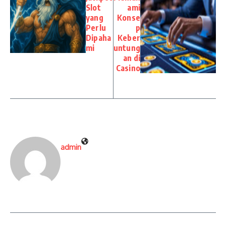
Slot
ami
yang
Konse
Perlu
p
Dipaha
Keber
mi
untung
an di
Casino
admin