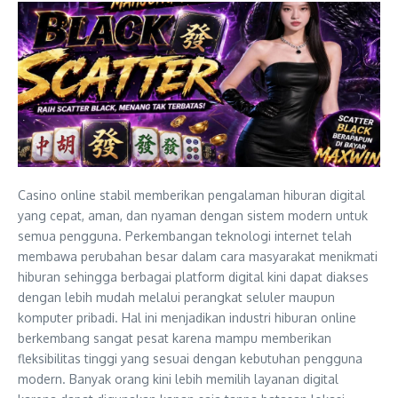
Casino online stabil memberikan pengalaman hiburan digital
yang cepat, aman, dan nyaman dengan sistem modern untuk
semua pengguna. Perkembangan teknologi internet telah
membawa perubahan besar dalam cara masyarakat menikmati
hiburan sehingga berbagai platform digital kini dapat diakses
dengan lebih mudah melalui perangkat seluler maupun
komputer pribadi. Hal ini menjadikan industri hiburan online
berkembang sangat pesat karena mampu memberikan
fleksibilitas tinggi yang sesuai dengan kebutuhan pengguna
modern. Banyak orang kini lebih memilih layanan digital