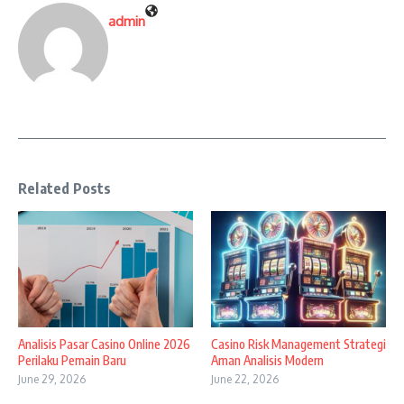
admin
Related Posts
Analisis Pasar Casino Online 2026
Casino Risk Management Strategi
Perilaku Pemain Baru
Aman Analisis Modern
June 29, 2026
June 22, 2026