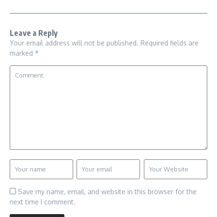
Leave a Reply
Your email address will not be published.
Required fields are
marked
*
Save my name, email, and website in this browser for the
next time I comment.