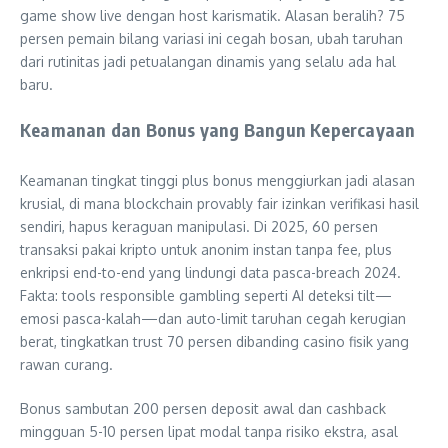
game show live dengan host karismatik. Alasan beralih? 75
persen pemain bilang variasi ini cegah bosan, ubah taruhan
dari rutinitas jadi petualangan dinamis yang selalu ada hal
baru.
Keamanan dan Bonus yang Bangun Kepercayaan
Keamanan tingkat tinggi plus bonus menggiurkan jadi alasan
krusial, di mana blockchain provably fair izinkan verifikasi hasil
sendiri, hapus keraguan manipulasi. Di 2025, 60 persen
transaksi pakai kripto untuk anonim instan tanpa fee, plus
enkripsi end-to-end yang lindungi data pasca-breach 2024.
Fakta: tools responsible gambling seperti AI deteksi tilt—
emosi pasca-kalah—dan auto-limit taruhan cegah kerugian
berat, tingkatkan trust 70 persen dibanding casino fisik yang
rawan curang.
Bonus sambutan 200 persen deposit awal dan cashback
mingguan 5-10 persen lipat modal tanpa risiko ekstra, asal