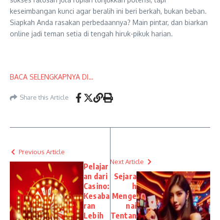
keseimbangan kunci agar beralih ini beri berkah, bukan beban.
Siapkah Anda rasakan perbedaannya? Main pintar, dan biarkan
online jadi teman setia di tengah hiruk-pikuk harian.
BACA SELENGKAPNYA DI…
Share this Article
Previous Article
Next Article
Pelajar
an dari
Sejara
Casino:
h
Kesaba
Menge
ran
nai
Lebih
Tentan