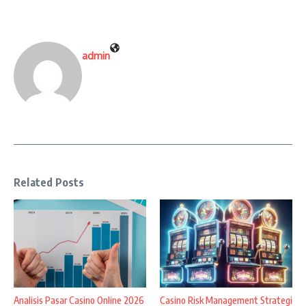
admin
Related Posts
Analisis Pasar Casino Online 2026
Casino Risk Management Strategi