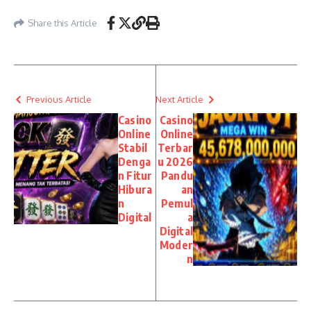
Share this Article
Previous Article
Next Article
Casino
Casino
Online
Online
Stabil
Terbar
Denga
u 2026
n Fitur
Pandu
Hibura
an
n
Pemul
Digital
a
Digital
Moder
n