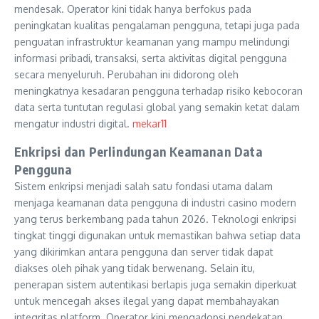
mendesak. Operator kini tidak hanya berfokus pada
peningkatan kualitas pengalaman pengguna, tetapi juga pada
penguatan infrastruktur keamanan yang mampu melindungi
informasi pribadi, transaksi, serta aktivitas digital pengguna
secara menyeluruh. Perubahan ini didorong oleh
meningkatnya kesadaran pengguna terhadap risiko kebocoran
data serta tuntutan regulasi global yang semakin ketat dalam
mengatur industri digital.
mekar11
Enkripsi dan Perlindungan Keamanan Data
Pengguna
Sistem enkripsi menjadi salah satu fondasi utama dalam
menjaga keamanan data pengguna di industri casino modern
yang terus berkembang pada tahun 2026. Teknologi enkripsi
tingkat tinggi digunakan untuk memastikan bahwa setiap data
yang dikirimkan antara pengguna dan server tidak dapat
diakses oleh pihak yang tidak berwenang. Selain itu,
penerapan sistem autentikasi berlapis juga semakin diperkuat
untuk mencegah akses ilegal yang dapat membahayakan
integritas platform. Operator kini mengadopsi pendekatan