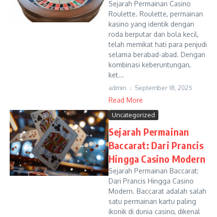
Sejarah Permainan Casino
Roulette. Roulette, permainan
kasino yang identik dengan
roda berputar dan bola kecil,
telah memikat hati para penjudi
selama berabad-abad. Dengan
kombinasi keberuntungan,
ket...
admin
September 18, 2025
Read More
Uncategorized
Sejarah Permainan
Baccarat: Dari Prancis
Hingga Casino Modern
Sejarah Permainan Baccarat:
Dari Prancis Hingga Casino
Modern. Baccarat adalah salah
satu permainan kartu paling
ikonik di dunia casino, dikenal