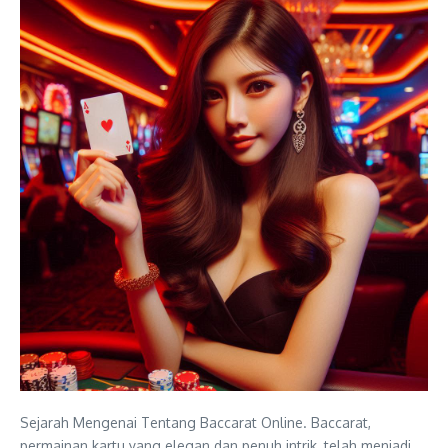
Sejarah Mengenai Tentang Baccarat Online. Baccarat,
permainan kartu yang elegan dan penuh intrik, telah menjadi