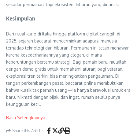
sekadar permainan, tapi ekosistem hiburan yang dinamis.
Kesimpulan
Dari ritual kuno di Italia hingga platform digital canggih di
2025, sejarah baccarat mencerminkan adaptasi manusia
terhadap teknologi dan hiburan. Permainan ini tetap menawan
karena kesederhanaannya yang elegan, di mana
keberuntungan bertemu strategi. Bagi pemain baru, mulailah
dengan demo gratis untuk memahami aturan; bagi veteran,
eksplorasi tren terkini bisa meningkatkan pengalaman. Di
tengah perkembangan pesat, baccarat online membuktikan
bahwa klasik tak pernah usang—ia hanya berevolusi untuk era
baru. Nikmati dengan bijak, dan ingat, rumah selalu punya
keunggulan kecil.
Baca Selengkapnya…
Share this Article