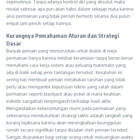
sepenuhnya. Tanpa adanya kontrol diri yang absolut maka
modal sebesar apa pun akan habis dalam sekejap mata karena
arus permainan yang tidak pernah berhenti selama dua puluh
empat jam penuh setiap harinya.
Kurangnya Pemahaman Aturan dan Strategi
Dasar
Banyak pemain yang memutuskan untuk duduk di meja
permainan hanya karena melihat keramaian tanpa benar-benar
memahami cara kerja sistem atau peluang matematis yang
ada di balik setiap jenis tantangan tersebut. Kesalahan ini
sering kali membuat pemain melakukan taruhan yang tidak
perlu atau mengambil keputusan teknis yang salah dalam
permainan seperti blackjack atau poker di mana keahlian
individu sangatlah berpengaruh terhadap hasil akhir.
Mengandalkan keberuntungan murni pada permainan yang
sebenarnya membutuhkan strategi taktis adalah langkah yang
kurang bijaksana karena akan meningkatkan keunggulan
rumah secara signifikan tanpa disadari oleh pemain tersebut.
Sangat disarankan bagi setiap orang untuk meluangkan waktu