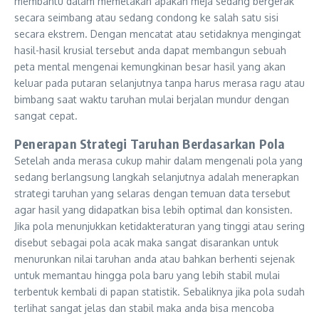
membantu dalam memetakan apakah meja sedang bergerak
secara seimbang atau sedang condong ke salah satu sisi
secara ekstrem. Dengan mencatat atau setidaknya mengingat
hasil-hasil krusial tersebut anda dapat membangun sebuah
peta mental mengenai kemungkinan besar hasil yang akan
keluar pada putaran selanjutnya tanpa harus merasa ragu atau
bimbang saat waktu taruhan mulai berjalan mundur dengan
sangat cepat.
Penerapan Strategi Taruhan Berdasarkan Pola
Setelah anda merasa cukup mahir dalam mengenali pola yang
sedang berlangsung langkah selanjutnya adalah menerapkan
strategi taruhan yang selaras dengan temuan data tersebut
agar hasil yang didapatkan bisa lebih optimal dan konsisten.
Jika pola menunjukkan ketidakteraturan yang tinggi atau sering
disebut sebagai pola acak maka sangat disarankan untuk
menurunkan nilai taruhan anda atau bahkan berhenti sejenak
untuk memantau hingga pola baru yang lebih stabil mulai
terbentuk kembali di papan statistik. Sebaliknya jika pola sudah
terlihat sangat jelas dan stabil maka anda bisa mencoba