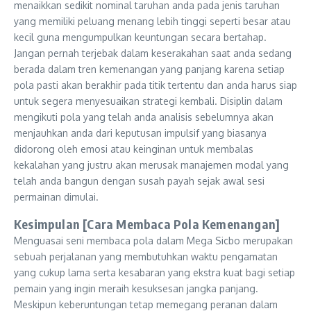
menaikkan sedikit nominal taruhan anda pada jenis taruhan
yang memiliki peluang menang lebih tinggi seperti besar atau
kecil guna mengumpulkan keuntungan secara bertahap.
Jangan pernah terjebak dalam keserakahan saat anda sedang
berada dalam tren kemenangan yang panjang karena setiap
pola pasti akan berakhir pada titik tertentu dan anda harus siap
untuk segera menyesuaikan strategi kembali. Disiplin dalam
mengikuti pola yang telah anda analisis sebelumnya akan
menjauhkan anda dari keputusan impulsif yang biasanya
didorong oleh emosi atau keinginan untuk membalas
kekalahan yang justru akan merusak manajemen modal yang
telah anda bangun dengan susah payah sejak awal sesi
permainan dimulai.
Kesimpulan [Cara Membaca Pola Kemenangan]
Menguasai seni membaca pola dalam Mega Sicbo merupakan
sebuah perjalanan yang membutuhkan waktu pengamatan
yang cukup lama serta kesabaran yang ekstra kuat bagi setiap
pemain yang ingin meraih kesuksesan jangka panjang.
Meskipun keberuntungan tetap memegang peranan dalam