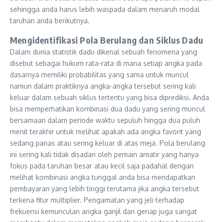
sehingga anda harus lebih waspada dalam menaruh modal
taruhan anda berikutnya.
Mengidentifikasi Pola Berulang dan Siklus Dadu
Dalam dunia statistik dadu dikenal sebuah fenomena yang
disebut sebagai hukum rata-rata di mana setiap angka pada
dasarnya memiliki probabilitas yang sama untuk muncul
namun dalam praktiknya angka-angka tersebut sering kali
keluar dalam sebuah siklus tertentu yang bisa diprediksi. Anda
bisa memperhatikan kombinasi dua dadu yang sering muncul
bersamaan dalam periode waktu sepuluh hingga dua puluh
menit terakhir untuk melihat apakah ada angka favorit yang
sedang panas atau sering keluar di atas meja. Pola berulang
ini sering kali tidak disadari oleh pemain amatir yang hanya
fokus pada taruhan besar atau kecil saja padahal dengan
melihat kombinasi angka tunggal anda bisa mendapatkan
pembayaran yang lebih tinggi terutama jika angka tersebut
terkena fitur multiplier. Pengamatan yang jeli terhadap
frekuensi kemunculan angka ganjil dan genap juga sangat