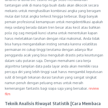
tantangan unik di mana tiga buah dadu akan dikocok secara
mekanis untuk menghasilkan kombinasi angka yang beragam
mulai dari total angka terkecil hingga terbesar. Bagi banyak
pemain profesional kemampuan untuk mengidentifikasi apakah
meja sedang berada dalam tren besar atau kecil atau bahkan
pola zig-zag menjadi kunci utama untuk menentukan kapan
harus meletakkan taruhan dengan nilai maksimal. Anda tidak
bisa hanya mengandalkan insting semata karena volatilitas
permainan ini cukup tinggi terutama dengan adanya fitur
pengganda acak yang bisa mengubah drastis peta keuntungan
dalam satu putaran saja. Dengan memahami cara kerja
algoritma tampilan data pada layar anda akan memiliki rasa
percaya diri yang lebih tinggi saat harus mengambil keputusan
sulit di tengah tekanan durasi taruhan yang sangat singkat
namun penuh dengan peluang emas untuk meraih
kemenangan fantastis bagi siapa saja yang bersabar.
review
film
Teknik Analisis Riwayat Statistik [Cara Membaca